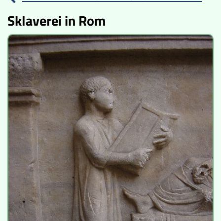
Sklaverei in Rom
Lucys Wissensbox
Karte
Quiz
Memospiel
Videos
Mach mit!
Buchtipps
Schulmaterialien
Museen