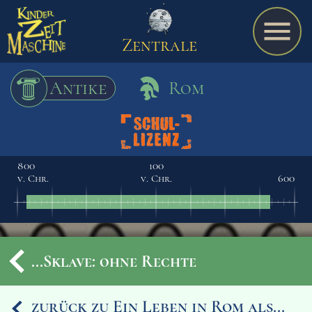
Zentrale
Antike
Rom
Spiel
800
100
v. Chr.
v. Chr.
600
A bis Z
Termine
...Sklave: ohne Rechte
Schulmaterialien
zurück zu Ein Leben in Rom als...
Ereignisse