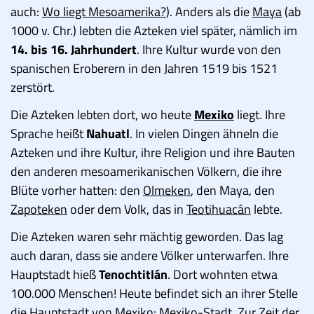
auch:
Wo liegt Mesoamerika?
). Anders als die
Maya
(ab
1000 v. Chr.) lebten die Azteken viel später, nämlich im
14. bis 16. Jahrhundert
. Ihre Kultur wurde von den
spanischen Eroberern in den Jahren 1519 bis 1521
zerstört.
Die Azteken lebten dort, wo heute
Mexiko
liegt. Ihre
Sprache heißt
Nahuatl
. In vielen Dingen ähneln die
Azteken und ihre Kultur, ihre Religion und ihre Bauten
den anderen mesoamerikanischen Völkern, die ihre
Blüte vorher hatten: den
Olmeken
, den Maya, den
Zapoteken
oder dem Volk, das in
Teotihuacán
lebte.
Die Azteken waren sehr mächtig geworden. Das lag
auch daran, dass sie andere Völker unterwarfen. Ihre
Hauptstadt hieß
Tenochtitlán
. Dort wohnten etwa
100.000 Menschen! Heute befindet sich an ihrer Stelle
die Hauptstadt von Mexiko: Mexiko-Stadt. Zur Zeit der