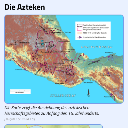
Die Azteken
Lucys Wissensbox
Karte
Quiz
Memospiel
Videos
Mach mit!
Buchtipps
Schulmaterialien
Die Karte zeigt die Ausdehnung des aztekischen
Herrschaftsgebietes zu Anfang des 16. Jahrhunderts.
Museen
[ ©
HJPD
/
CC BY-SA 3.0
]