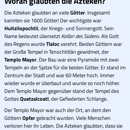
Woran glaubten die Azteken?
Die Azteken glaubten an viele
Götter
. Insgesamt
kannten sie 1600 Götter! Der wichtigste war
Huitzilopochtli
, der Kriegs- und Sonnengott. Sein
Name bedeutet übersetzt
Kolibri des Südens
. Als Gott
des Regens wurde
Tlaloc
verehrt. Beiden Göttern war
der Große Tempel in Tenochtitlán gewidmet, der
Templo Mayor
. Der Bau war eine Pyramide mit zwei
Tempeln an der Spitze für die beiden Götter. Er stand im
Zentrum der Stadt und war 60 Meter hoch. Immer
wieder wurde er überbaut und wurde so noch höher.
Dem Templo Mayor gegenüber stand der Tempel des
Gottes
Quetzalcoatl
, der Gefiederten Schlange.
Der Templo Mayor war auch der Ort, an dem den
Göttern
Opfer
gebracht wurden. Viele Menschen
verloren hier ihr Leben. Die Azteken glaubten, dass sie