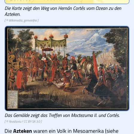
Die Karte zeigt den Weg von Hernán Cortés vom Ozean zu den
Azteken.
[ © Wikimedia, gemeinfrei ]
Das Gemälde zeigt das Treffen von Moctezuma II. und Cortés.
[ ©
Yavidaxiu
/
CC BY-SA 3.0
]
Die
Azteken
waren ein Volk in Mesoamerika (siehe