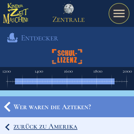
Zentrale
Entdecker
Spiel
1200
1400
1600
1800
2000
A bis Z
Termine
Wer waren die Azteken?
Schulmaterialien
zurück zu Amerika
Ereignisse