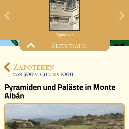
Zapoteken
Zeitstrahl
Zapoteken
500
1000
von
v. Chr. bis
Ereignisse
Pyramiden und Paläste in Monte
Lucys Wissensbox
Albán
Karte
Quiz