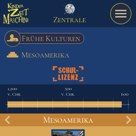
Zentrale
Frühe Kulturen
Mesoamerika
Spiel
A bis Z
1,200
300
v. Chr.
v. Chr.
600
Termine
Mesoamerika
Schulmaterialien