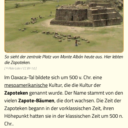
Memospiel
Mach mit!
Buchtipps
Schulmaterialien
So sieht der zentrale Platz von Monte Albán heute aus. Hier lebten
Museen
die Zapoteken.
[ ©
Flickr Lickr
/
CC BY-1.0
]
Im Oaxaca-Tal bildete sich um 500 v. Chr. eine
mesoamerikanische
Kultur, die die Kultur der
Zapoteken
genannt wurde. Der Name stammt von den
vielen
Zapote-Bäumen
, die dort wachsen. Die Zeit der
Zapoteken begann in der vorklassischen Zeit, ihren
Höhepunkt hatten sie in der klassischen Zeit um 500 n.
Chr..