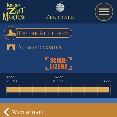
Zentrale
Frühe Kulturen
Mesopotamien
Spiel
A bis Z
4,000
1,700
v. Chr.
v. Chr.
600
Termine
Schulmaterialien
Wirtschaft