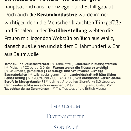
hauptsächlich aus Lehmziegeln und Schilf gebaut.
Doch auch die
Keramikindustrie
wurde immer
wichtiger, denn die Menschen brauchten Trinkgefäße
und Schalen. In der
Textilherstellung
webten die
Frauen mit liegenden Webstühlen Tuch aus Wolle,
danach aus Leinen und ab dem 8. Jahrhundert v. Chr.
aus Baumwolle.
Tempel- und Palastwirtschaft
[ © gemeinfrei ]
Feldarbeit in Mesopotamien
[ ©
Maksim
/
CC by-sa-2.0-de
]
Warum waren die Flüsse so wichtig?
[ © Wikimedia, gemeinfrei ]
Lehmziegel und Schilf waren wichtige
Baumaterialien
[ © wikimedia, gemeinfrei ]
Landwirtschaft mit künstlicher
Bewässerung
[ ©
3268zauber
/
CC BY-SA 3.0
]
Wie entstanden verschiedene
Berufe in Mesopotamien?
[ © Udimo /
Attribution-ShareAlike 3.0 Unported
]
Handwerker schlossen sich zusammen
[ ©
Jurii
/
CC by-sa-3.0-de
]
Vom
Tauschhandel zu Geldmünzen
[ © The Trustees of the British Museum ]
Impressum
Datenschutz
Kontakt