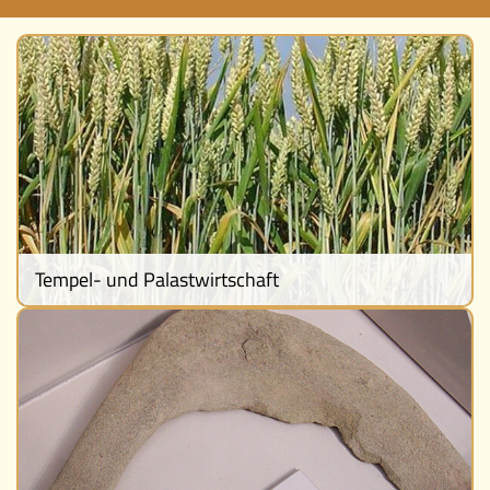
Ereignisse
Lucys Wissensbox
Karte
Quiz
Memospiel
Tempel- und Palastwirtschaft
Mach mit!
Buchtipps
Schulmaterialien
Museen