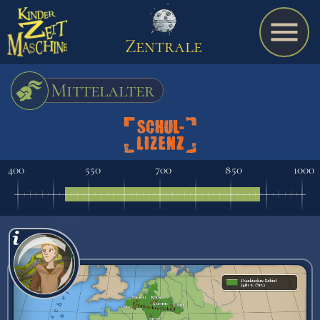
Zentrale
Mittelalter
Spiel
400
550
700
850
1000
A bis Z
Termine
Schulmaterialien