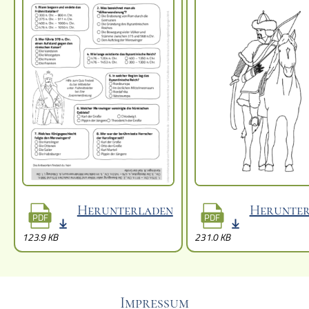
Herunterladen
Herunter
PDF
PDF
123.9 KB
231.0 KB
Impressum