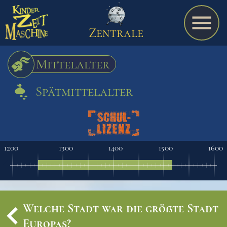
Zentrale
Mittelalter
Spätmittelalter
Spiel
A bis Z
1200
1300
1400
1500
1600
Termine
Welche Stadt war die größte Stadt
Schulmaterialien
Europas?