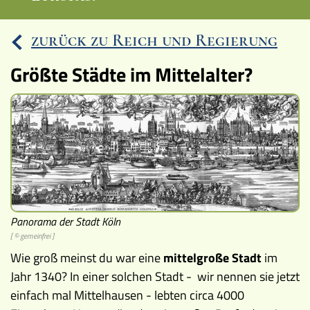
Ereignisse
zurück zu Reich und Regierung
Lucys Wissensbox
Größte Städte im Mittelalter?
Karte
Quiz
Memospiel
Videos
Panorama der Stadt Köln
Mach mit!
[ © gemeinfrei ]
Buchtipps
Wie groß meinst du war eine
mittelgroße Stadt
im
Jahr 1340? In einer solchen Stadt - wir nennen sie jetzt
Schulmaterialien
einfach mal Mittelhausen - lebten circa 4000