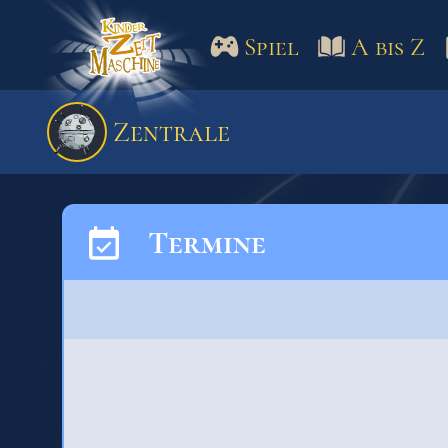
Spiel
A bis Z
Spiel
A bis Z
Termine
Zentrale
Schulm
Termine