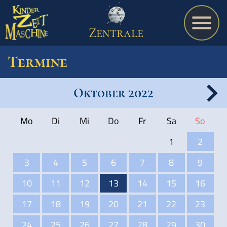
Zentrale
Termine
Oktober 2022
Spiel
Mo
Di
Mi
Do
Fr
Sa
So
A bis Z
1
2
3
4
5
6
7
8
9
Termine
10
11
12
13
14
15
16
17
18
19
20
21
22
23
Schulmaterialien
24
25
26
27
28
29
30