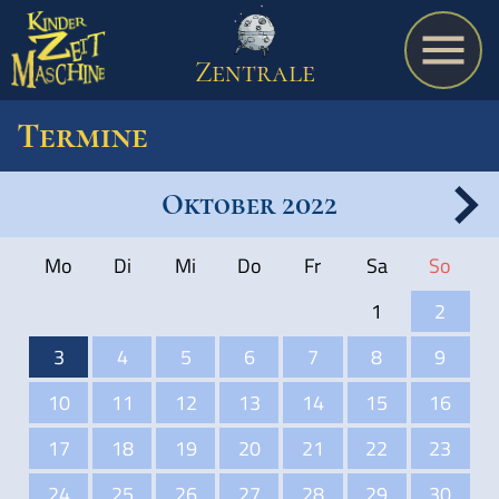
Zentrale
Termine
Oktober 2022
Spiel
Mo
Di
Mi
Do
Fr
Sa
So
A bis Z
1
2
3
4
5
6
7
8
9
Termine
10
11
12
13
14
15
16
17
18
19
20
21
22
23
Schulmaterialien
24
25
26
27
28
29
30