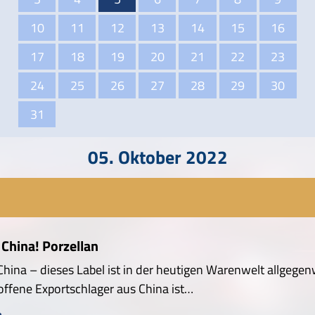
10
11
12
13
14
15
16
17
18
19
20
21
22
23
24
25
26
27
28
29
30
31
05. Oktober 2022
China! Porzellan
hina – dieses Label ist in der heutigen Warenwelt allgegen
offene Exportschlager aus China ist…