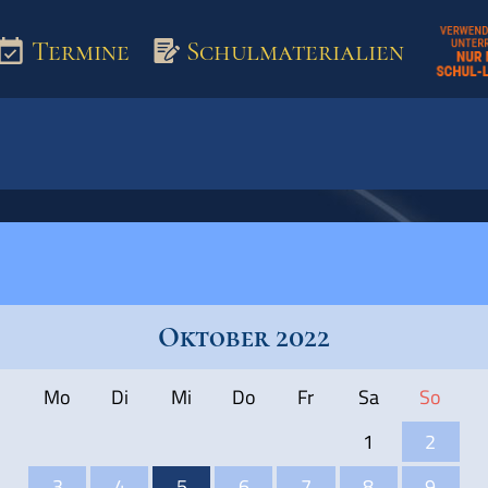
Termine
Schulmaterialien
aterialien
Oktober 2022
Mo
Di
Mi
Do
Fr
Sa
So
1
2
3
4
5
6
7
8
9