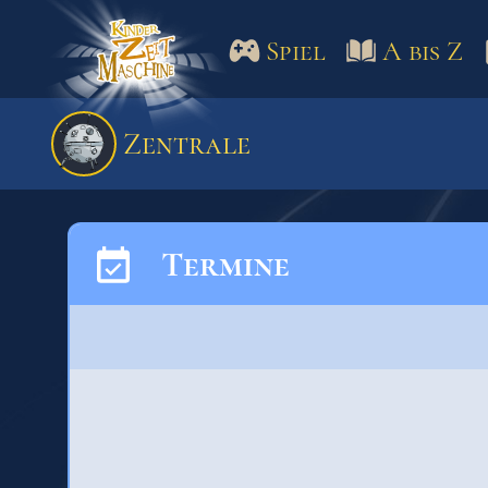
Spiel
A bis Z
Spiel
A bis Z
Termine
Zentrale
Schulm
Termine