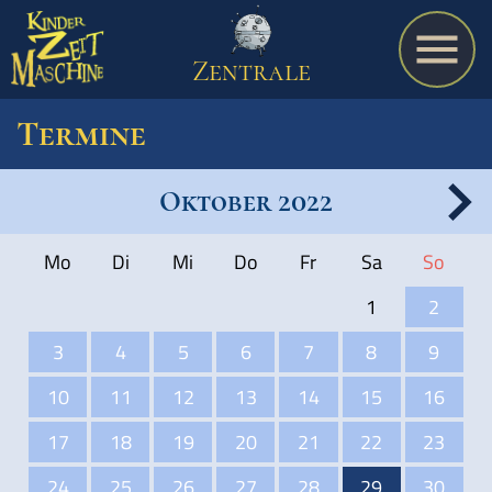
Zentrale
Termine
Oktober 2022
Spiel
Mo
Di
Mi
Do
Fr
Sa
So
A bis Z
1
2
3
4
5
6
7
8
9
Termine
10
11
12
13
14
15
16
17
18
19
20
21
22
23
Schulmaterialien
24
25
26
27
28
29
30