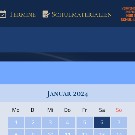
Termine
Schulmaterialien
aterialien
Januar 2024
Mo
Di
Mi
Do
Fr
Sa
So
1
2
3
4
5
6
7
8
9
10
11
12
13
14