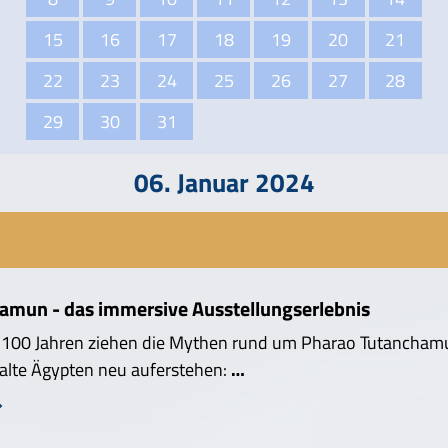
15
16
17
18
19
20
21
22
23
24
25
26
27
28
29
30
31
06. Januar 2024
amun - das immersive Ausstellungserlebnis
r 100 Jahren ziehen die Mythen rund um Pharao Tutancham
 alte Ägypten neu auferstehen:
…