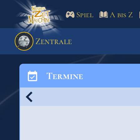
Spiel
A bis Z
Spiel
A bis Z
Termine
Zentrale
Schulm
Termine