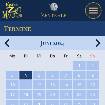
Zentrale
Termine
Juni 2024
Spiel
Mo
Di
Mi
Do
Fr
Sa
So
A bis Z
1
2
3
4
5
6
7
8
9
Termine
10
11
12
13
14
15
16
17
18
19
20
21
22
23
Schulmaterialien
24
25
26
27
28
29
30