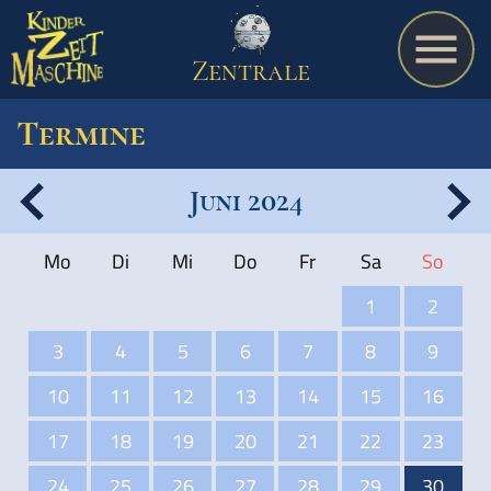
Zentrale
Termine
Juni 2024
Spiel
Mo
Di
Mi
Do
Fr
Sa
So
A bis Z
1
2
3
4
5
6
7
8
9
Termine
10
11
12
13
14
15
16
17
18
19
20
21
22
23
Schulmaterialien
24
25
26
27
28
29
30