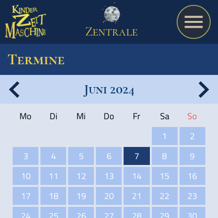
Zentrale
Termine
Juni 2024
Spiel
Mo
Di
Mi
Do
Fr
Sa
So
A bis Z
1
2
3
4
5
6
7
8
9
Termine
10
11
12
13
14
15
16
17
18
19
20
21
22
23
Schulmaterialien
24
25
26
27
28
29
30