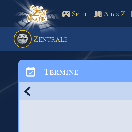
Spiel
A bis Z
Spiel
A bis Z
Termine
Zentrale
Schulm
Termine