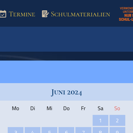
Termine
Schulmaterialien
aterialien
Juni 2024
Mo
Di
Mi
Do
Fr
Sa
So
1
2
3
4
5
6
7
8
9