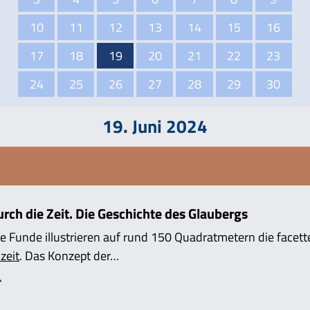
10
11
12
13
14
15
16
17
18
19
20
21
22
23
24
25
26
27
28
29
30
19. Juni 2024
ch die Zeit. Die Geschichte des Glaubergs
e Funde illustrieren auf rund 150 Quadratmetern die facett
zeit
. Das Konzept der…