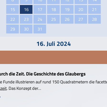
15
16
17
18
19
20
21
22
23
24
25
26
27
28
29
30
31
16. Juli 2024
ch die Zeit. Die Geschichte des Glaubergs
e Funde illustrieren auf rund 150 Quadratmetern die facett
zeit
. Das Konzept der…