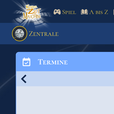
Spiel
A bis Z
Spiel
A bis Z
Termine
Zentrale
Schulm
Termine