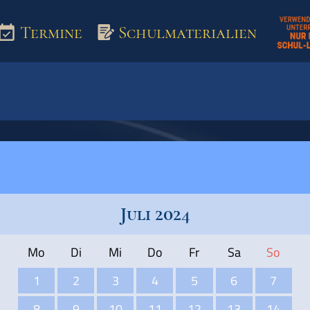
Termine
Schulmaterialien
aterialien
Juli 2024
Mo
Di
Mi
Do
Fr
Sa
So
1
2
3
4
5
6
7
8
9
10
11
12
13
14