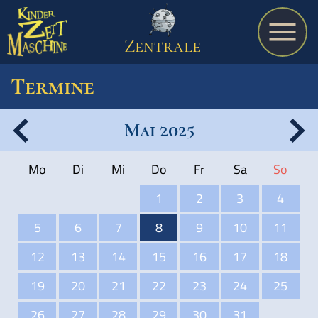
Zentrale
Termine
Mai 2025
Spiel
Mo
Di
Mi
Do
Fr
Sa
So
A bis Z
1
2
3
4
5
6
7
8
9
10
11
Termine
12
13
14
15
16
17
18
19
20
21
22
23
24
25
Schulmaterialien
26
27
28
29
30
31