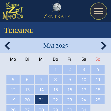
Zentrale
Termine
Mai 2025
Spiel
Mo
Di
Mi
Do
Fr
Sa
So
A bis Z
1
2
3
4
5
6
7
8
9
10
11
Termine
12
13
14
15
16
17
18
19
20
21
22
23
24
25
Schulmaterialien
26
27
28
29
30
31