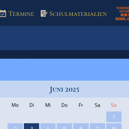
Termine
Schulmaterialien
aterialien
Juni 2025
Mo
Di
Mi
Do
Fr
Sa
So
1
2
3
4
5
6
7
8