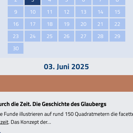
9
10
11
12
13
14
15
16
17
18
19
20
21
22
23
24
25
26
27
28
29
30
03. Juni 2025
ch die Zeit. Die Geschichte des Glaubergs
e Funde illustrieren auf rund 150 Quadratmetern die facett
zeit
. Das Konzept der…