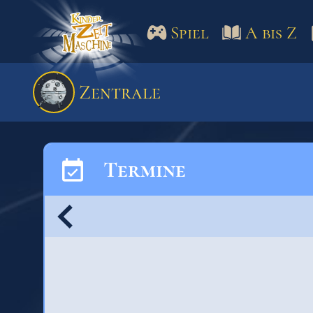
Spiel
A bis Z
Spiel
A bis Z
Termine
Zentrale
Schulm
Termine