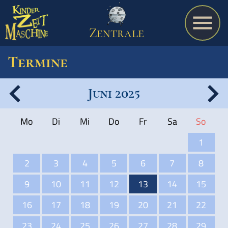
Zentrale
Termine
Juni 2025
Spiel
Mo
Di
Mi
Do
Fr
Sa
So
A bis Z
1
2
3
4
5
6
7
8
Termine
9
10
11
12
13
14
15
16
17
18
19
20
21
22
Schulmaterialien
23
24
25
26
27
28
29