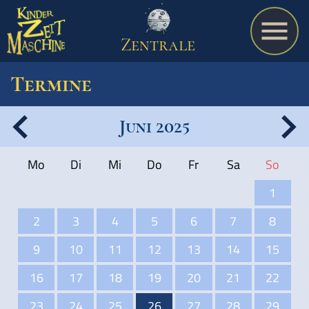
Zentrale
Termine
Juni 2025
Spiel
Mo
Di
Mi
Do
Fr
Sa
So
A bis Z
1
2
3
4
5
6
7
8
Termine
9
10
11
12
13
14
15
16
17
18
19
20
21
22
Schulmaterialien
23
24
25
26
27
28
29