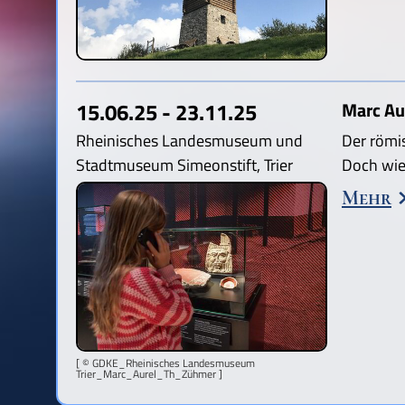
15.06.25 - 23.11.25
Marc Au
Rheinisches Landesmuseum und
Der römi
Stadtmuseum Simeonstift, Trier
Doch wie
Mehr
[ © GDKE_Rheinisches Landesmuseum
Trier_Marc_Aurel_Th_Zühmer ]