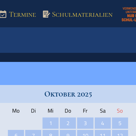
Termine
Schulmaterialien
aterialien
Oktober 2025
Mo
Di
Mi
Do
Fr
Sa
So
1
2
3
4
5
6
7
8
9
10
11
12