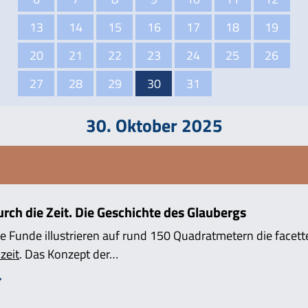
13
14
15
16
17
18
19
20
21
22
23
24
25
26
27
28
29
30
31
30. Oktober 2025
ch die Zeit. Die Geschichte des Glaubergs
e Funde illustrieren auf rund 150 Quadratmetern die facett
zeit
. Das Konzept der…