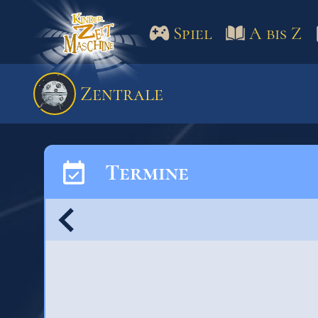
Spiel
A bis Z
Spiel
A bis Z
Termine
Zentrale
Schulm
Termine