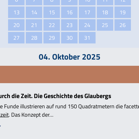
13
14
15
16
17
18
19
20
21
22
23
24
25
26
27
28
29
30
31
04. Oktober 2025
ch die Zeit. Die Geschichte des Glaubergs
e Funde illustrieren auf rund 150 Quadratmetern die facett
zeit
. Das Konzept der…