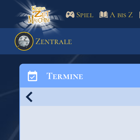
Spiel
A bis Z
Spiel
A bis Z
Termine
Zentrale
Schulm
Termine