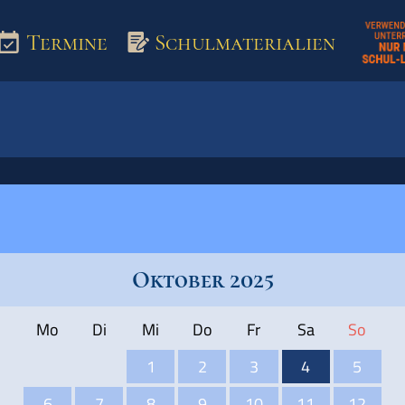
Termine
Schulmaterialien
aterialien
Oktober 2025
Mo
Di
Mi
Do
Fr
Sa
So
1
2
3
4
5
6
7
8
9
10
11
12