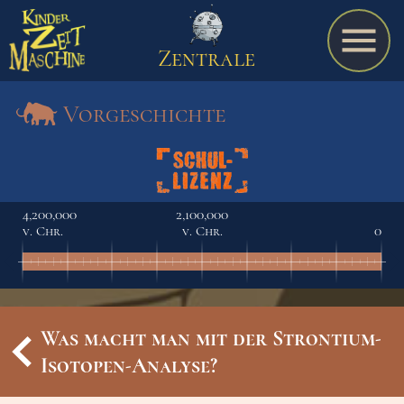
Zentrale
Vorgeschichte
Spiel
4,200,000
2,100,000
v. Chr.
v. Chr.
0
A bis Z
Termine
Was macht man mit der Strontium-
Isotopen-Analyse?
Schulmaterialien
Ereignisse