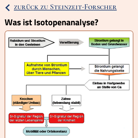
zurück zu Steinzeit-Forscher
Lucys Wissensbox
Was ist Isotopenanalyse?
Karte
Quiz
Memospiel
Videos
Mach mit!
Buchtipps
Schulmaterialien
Museen