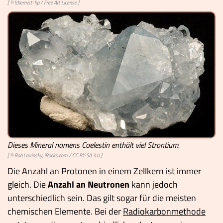
[ ©
lchemist-hp
/
Free Art License
]
Dieses Mineral namens Coelestin enthält viel Strontium.
[ ©
Rob Lavinsky, iRocks.com
/
CC BY-SA 3.0
]
Die Anzahl an Protonen in einem Zellkern ist immer
gleich. Die
Anzahl an Neutronen
kann jedoch
unterschiedlich sein. Das gilt sogar für die meisten
chemischen Elemente. Bei der
Radiokarbonmethode