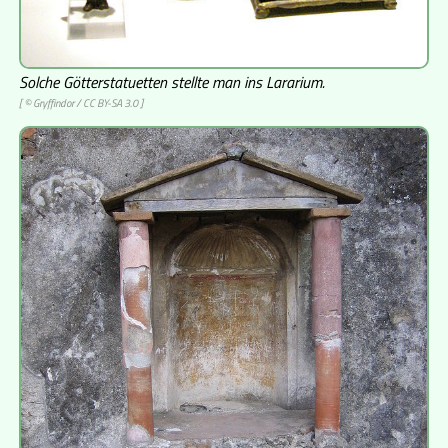
Solche Götterstatuetten stellte man ins Lararium.
[ ©
Gryffindor
/
CC BY-SA 3.0
]