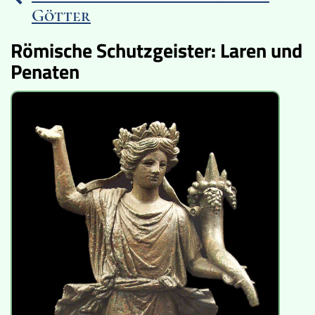
Götter
Lucys Wissensbox
Römische Schutzgeister: Laren und
Karte
Penaten
Quiz
Memospiel
Videos
Mach mit!
Buchtipps
Schulmaterialien
Museen