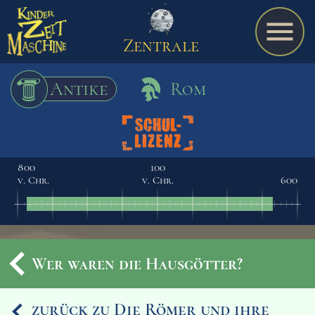
Zentrale
Antike
Rom
Spiel
800
100
v. Chr.
v. Chr.
600
A bis Z
Termine
Wer waren die Hausgötter?
Schulmaterialien
zurück zu Die Römer und ihre
Ereignisse