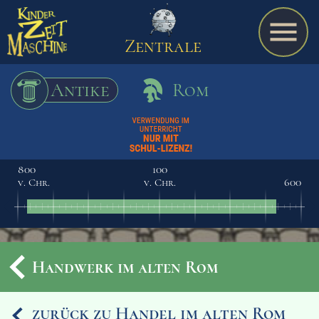
Zentrale
Antike
Rom
Spiel
800
100
v. Chr.
v. Chr.
600
A bis Z
Termine
Handwerk im alten Rom
Schulmaterialien
zurück zu Handel im alten Rom
Ereignisse