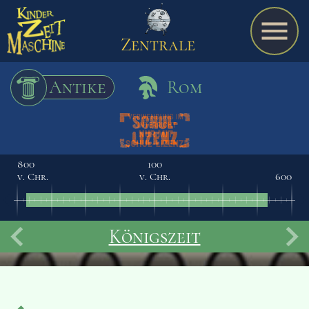
Zentrale
Antike
Rom
Spiel
800
100
v. Chr.
v. Chr.
600
A bis Z
Königszeit
Termine
Schulmaterialien