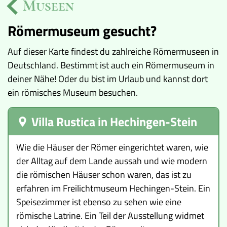
Museen
Ereignisse
Römermuseum gesucht?
Lucys Wissensbox
Auf dieser Karte findest du zahlreiche Römermuseen in
Deutschland. Bestimmt ist auch ein Römermuseum in
Karte
deiner Nähe! Oder du bist im Urlaub und kannst dort
ein römisches Museum besuchen.
Quiz
Memospiel
Villa Rustica in Hechingen-Stein
Videos
Wie die Häuser der Römer eingerichtet waren, wie
der Alltag auf dem Lande aussah und wie modern
Mach mit!
die römischen Häuser schon waren, das ist zu
erfahren im Freilichtmuseum Hechingen-Stein. Ein
Buchtipps
Speisezimmer ist ebenso zu sehen wie eine
römische Latrine. Ein Teil der Ausstellung widmet
Schulmaterialien