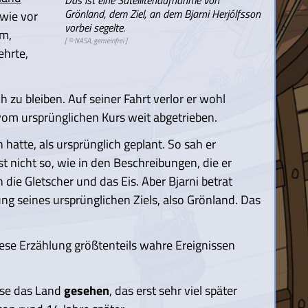
Grönland, dem Ziel, an dem Bjarni Herjólfsson
 wie vor
vorbei segelte.
um,
[ © NASA, gemeinfrei ]
ehrte,
h zu bleiben. Auf seiner Fahrt verlor er wohl
om ursprünglichen Kurs weit abgetrieben.
 hatte, als ursprünglich geplant. So sah er
t nicht so, wie in den Beschreibungen, die er
ie Gletscher und das Eis. Aber Bjarni betrat
g seines ursprünglichen Ziels, also Grönland. Das
ese Erzählung größtenteils wahre Ereignissen
eise das Land
gesehen
, das erst sehr viel später