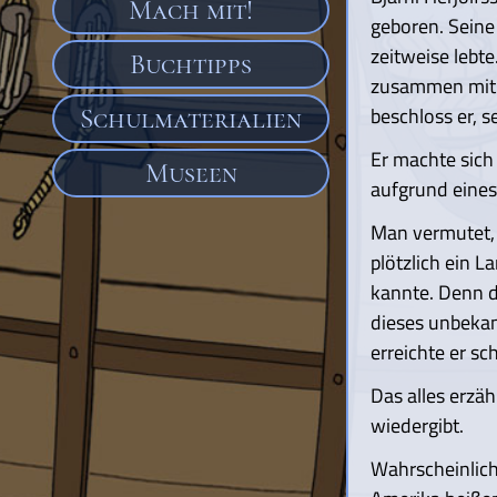
Mach mit!
geboren. Seine
zeitweise lebte
Buchtipps
zusammen mit E
beschloss er, s
Schulmaterialien
Er machte sich 
Museen
aufgrund eines
Man vermutet,
plötzlich ein L
kannte. Denn d
dieses unbekan
erreichte er sc
Das alles erzäh
wiedergibt.
Wahrscheinlich