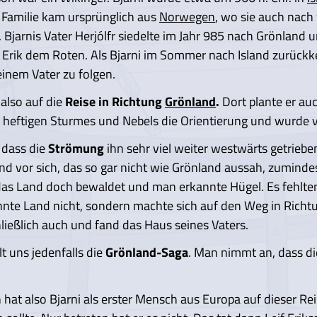
 Familie kam ursprünglich aus
Norwegen
, wo sie auch nach
. Bjarnis Vater Herjólfr siedelte im Jahr 985 nach Grönland 
rik dem Roten. Als Bjarni im Sommer nach Island zurückk
einem Vater zu folgen.
also auf die
Reise in Richtung
Grönland
.
Dort plante er auc
 heftigen Sturmes und Nebels die Orientierung und wurde v
 dass die
Strömung
ihn sehr viel weiter westwärts getrieben
and vor sich, das so gar nicht wie Grönland aussah, zumindes
as Land doch bewaldet und man erkannte Hügel. Es fehlten d
nte Land nicht, sondern machte sich auf den Weg in Richtun
hließlich auch und fand das Haus seines Vaters.
lt uns jedenfalls die
Grönland-Saga
. Man nimmt an, dass di
 hat also Bjarni als erster Mensch aus Europa auf dieser R