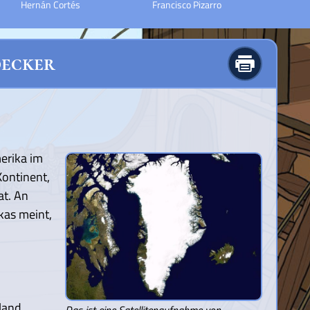
Hernán Cortés
Francisco Pizarro
decker
merika im
Kontinent,
at. An
kas meint,
sland
Das ist eine Satellitenaufnahme von