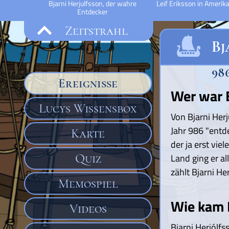
Bjarni Herjulfsson, der wahre
Leif Eriksson in Amerik
Entdecker
Zeitstrahl
Bj
98
Ereignisse
Wer war B
Lucys Wissensbox
Von Bjarni Herj
Jahr 986 "entd
Karte
der ja erst viel
Quiz
Land ging er a
zählt Bjarni He
Memospiel
Wie kam 
Videos
Bjarni Herjólf