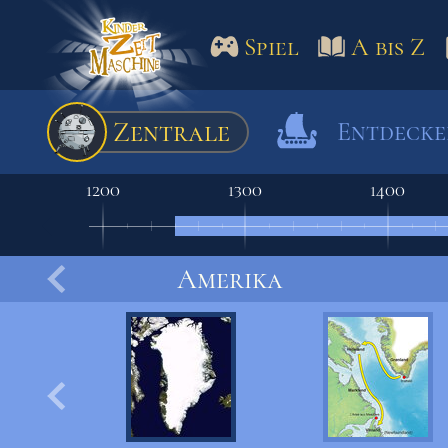
Spiel
A bis Z
Spiel
A bis Z
Termine
Zentrale
Entdeck
Schulm
1200
1300
1400
Amerika