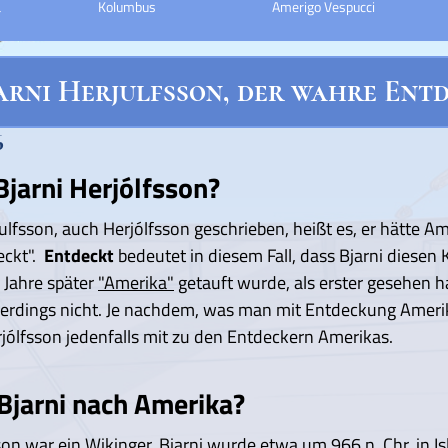
a
Kolumbus
Amerigo Vespucci
arni Herjulfsson, der wahre Ent
6
jarni Herjólfsson?
ulfsson, auch Herjólfsson geschrieben, heißt es, er hätte A
eckt".
Entdeckt
bedeutet in diesem Fall, dass Bjarni diesen 
e Jahre später
"Amerika"
getauft wurde, als erster gesehen h
llerdings nicht. Je nachdem, was man mit Entdeckung Ameri
rjólfsson jedenfalls mit zu den Entdeckern Amerikas.
Bjarni nach Amerika?
sson war ein Wikinger. Bjarni wurde etwa um 966 n. Chr. in
I