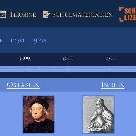
Termine
Schulmaterialien
1250
1920
er
–
aterialien
1500
1600
1700
Ostasien
Indien