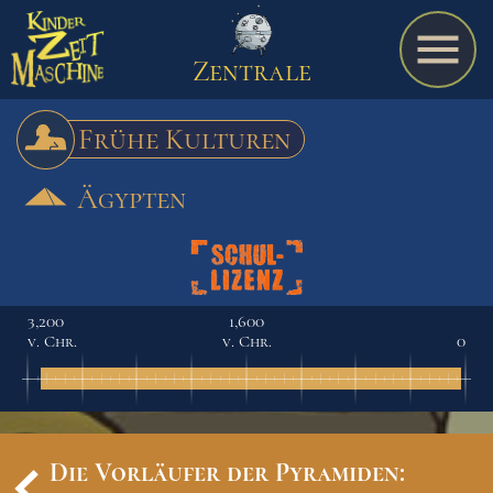
Zentrale
Frühe Kulturen
Ägypten
Spiel
A bis Z
3,200
1,600
v. Chr.
v. Chr.
0
Termine
Schulmaterialien
Die Vorläufer der Pyramiden: