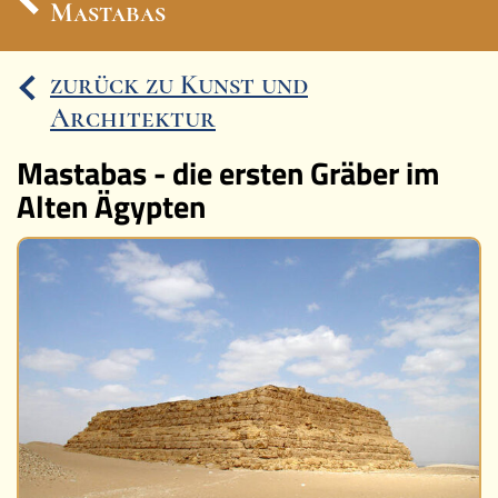
Mastabas
Ereignisse
zurück zu Kunst und
Lucys Wissensbox
Architektur
Karte
Mastabas - die ersten Gräber im
Alten Ägypten
Quiz
Videos
Memospiel
Mach mit!
Buchtipps
Schulmaterialien