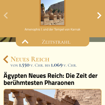
Amenophis I. und der Tempel von Karnak
Thutm
Zeitstrahl
Neues Reich
1.550
1.069
von
v. Chr. bis
Ereignisse
v. Chr.
Ägypten Neues Reich: Die Zeit der
Lucys Wissensbox
berühmtesten Pharaonen
Karte
Quiz