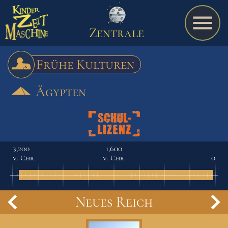
Zentrale
Frühe Kulturen
Ägypten
Spiel
A bis Z
3,200
1,600
v. Chr.
v. Chr.
0
Termine
Neues Reich
Schulmaterialien