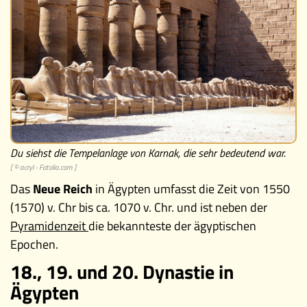
Videos
Memospiel
Mach mit!
Buchtipps
Schulmaterialien
Du siehst die Tempelanlage von Karnak, die sehr bedeutend war.
[ ©
acryl - Fotolia.com
]
Museen
Das
Neue Reich
in Ägypten umfasst die Zeit von 1550
(1570) v. Chr bis ca. 1070 v. Chr. und ist neben der
Pyramidenzeit
die bekannteste der ägyptischen
Epochen.
18., 19. und 20. Dynastie in
Ägypten