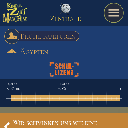
Zentrale
Frühe Kulturen
Ägypten
Spiel
A bis Z
3,200
1,600
v. Chr.
v. Chr.
0
Termine
Schulmaterialien
Wir schminken uns wie eine