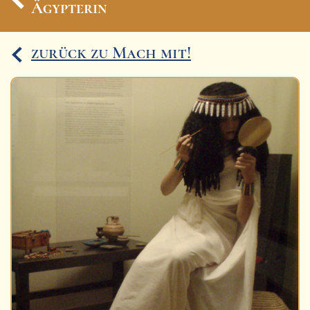
Ägypterin
Ereignisse
zurück zu Mach mit!
Lucys Wissensbox
Karte
Quiz
Videos
Memospiel
Mach mit!
Buchtipps
Schulmaterialien