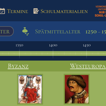
Termine
Schulmaterialien
ter
1250
1
Spätmittelalter
–
aterialien
1350
1400
1450
Byzanz
Westeuropa