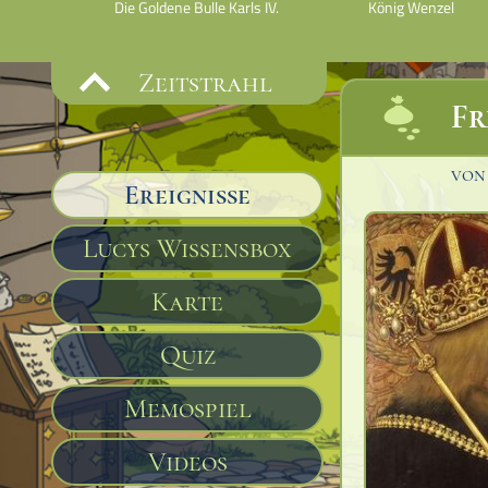
.
Die Goldene Bulle Karls IV.
König Wenzel
Zeitstrahl
Fr
vo
Ereignisse
Lucys Wissensbox
Karte
Quiz
Memospiel
Videos