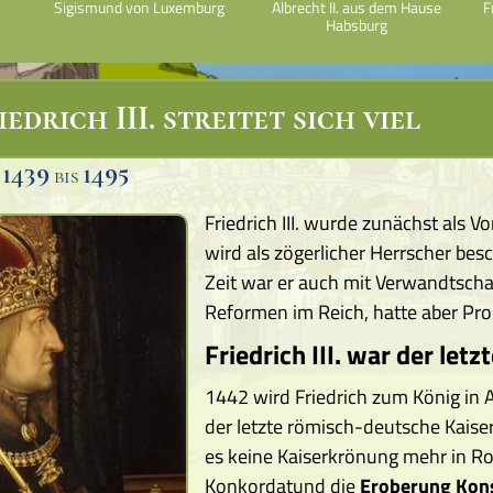
Sigismund von Luxemburg
Albrecht II. aus dem Hause
F
Habsburg
iedrich III. streitet sich viel
1439
1495
n
bis
Friedrich III. wurde zunächst als V
wird als zögerlicher Herrscher besc
Zeit war er auch mit Verwandtschaf
Reformen im Reich, hatte aber Pro
Friedrich III. war der let
1442 wird Friedrich zum König in 
der letzte römisch-deutsche Kaise
es keine Kaiserkrönung mehr in Rom
Konkordat
und die
Eroberung Kon