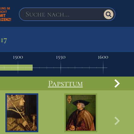
517
1500
1550
1600
Papsttum
Nord