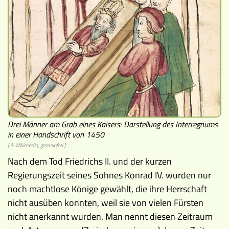
Memospiel
Videos
Mach mit!
Buchtipps
Schulmaterialien
Drei Männer am Grab eines Kaisers: Darstellung des Interregnums
Museen
in einer Handschrift von 1450
[ © Wikimedia, gemeinfrei ]
Nach dem Tod Friedrichs II. und der kurzen
Regierungszeit seines Sohnes Konrad IV. wurden nur
noch machtlose Könige gewählt, die ihre Herrschaft
nicht ausüben konnten, weil sie von vielen Fürsten
nicht anerkannt wurden. Man nennt diesen Zeitraum