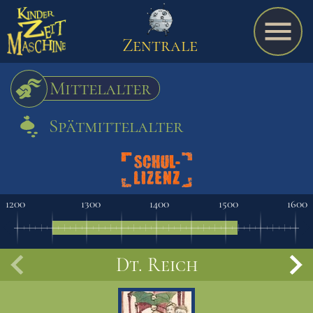
Zentrale
Mittelalter
Spätmittelalter
Spiel
A bis Z
1200
1300
1400
1500
1600
Termine
Dt. Reich
Schulmaterialien