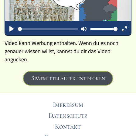
Play
Mute
Ente
Video kann Werbung enthalten. Wenn du es noch
fulls
genauer wissen willst, kannst du dir das Video
angucken.
Spätmittelalter entdecken
Impressum
Datenschutz
Kontakt