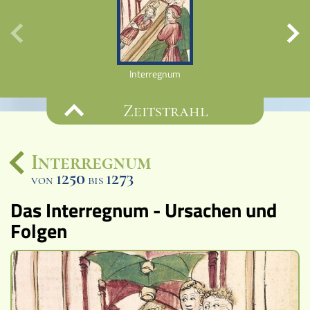
Interregnum
Rudo
Zeitstrahl
Interregnum
1250
1273
von
bis
Ereignisse
Das Interregnum - Ursachen und
Lucys Wissensbox
Folgen
Karte
Quiz