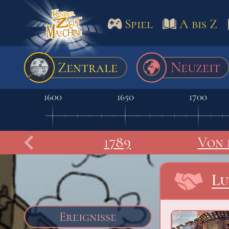
Spiel
A bis Z
Spiel
A bis Z
Termine
Zentrale
Neuzeit
Schulm
1600
1650
1700
1789
Von 
Lu
Ereignisse