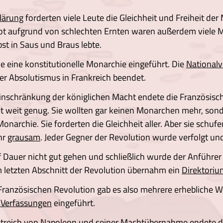
lärung
forderten viele Leute die Gleichheit und Freiheit de
t aufgrund von schlechten Ernten waren außerdem viele M
bst in Saus und Braus lebte.
 eine konstitutionelle Monarchie eingeführt. Die
National
r Absolutismus in Frankreich beendet.
inschränkung der königlichen Macht endete die Französisch
 weit genug. Sie wollten gar keinen Monarchen mehr, sonder
narchie. Sie forderten die Gleichheit aller. Aber sie schuf
hr
grausam
. Jeder Gegner der Revolution wurde verfolgt und
 Dauer nicht gut gehen und schließlich wurde der Anführer d
Im letzten Abschnitt der Revolution übernahm ein
Direktoriu
 Französischen Revolution gab es also mehrere erhebliche 
 Verfassungen
eingeführt.
treich von
Napoleon
und seiner Machtübernahme endete di