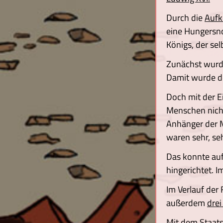
Durch die
Aufk
eine Hungersno
Königs, der sel
Zunächst wurde
Damit wurde de
Doch mit der E
Menschen nicht
Anhänger der Mo
waren sehr, se
Das konnte auf
hingerichtet. 
Im Verlauf der
außerdem
drei
Mit dem Staats