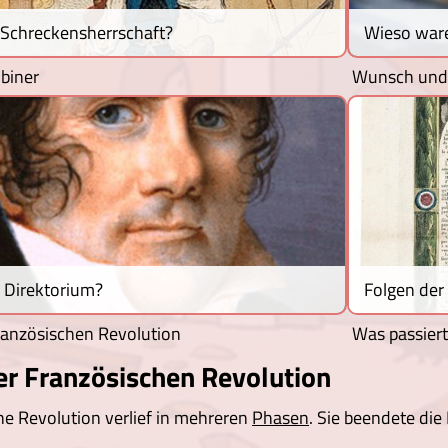
 Schreckensherrschaft?
Wieso ware
obiner
Wunsch und W
 Direktorium?
Folgen der
ranzösischen Revolution
Was passiert
er Französischen Revolution
he Revolution verlief in mehreren
Phasen
. Sie beendete die