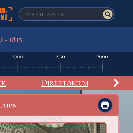
9
1815
–
1900
1950
2000
ik
Direktorium
ution