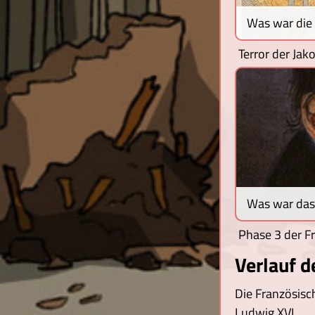
Was war die
Terror der Jak
Was war das
Phase 3 der F
Verlauf d
Die Französisc
Ludwig XVI.