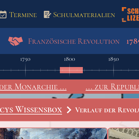
Termine
Schulmaterialien
178
Französische Revolution
aterialien
1750
1800
1850
der Monarchie ...
... zur Republ
cys Wissensbox
Verlauf der Revol