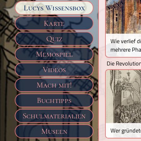
Lucys Wissensbox
Karte
Quiz
Wie verlief 
mehrere Ph
Memospiel
Die Revolution
Videos
Mach mit!
Buchtipps
Schulmaterialien
Wer gründete
Museen