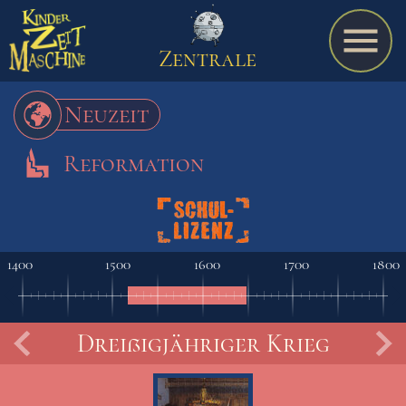
Zentrale
Neuzeit
Reformation
Spiel
A bis Z
1400
1500
1600
1700
1800
Termine
Dreißigjähriger Krieg
Schulmaterialien