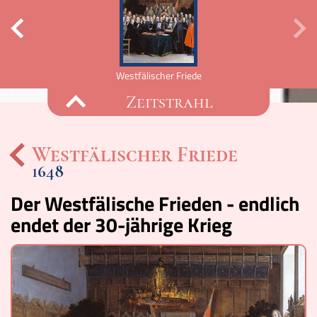
Westfälischer Friede
Zeitstrahl
Westfälischer Friede
1648
Ereignisse
Der Westfälische Frieden - endlich
Lucys Wissensbox
endet der 30-jährige Krieg
Karte
Quiz
Memospiel