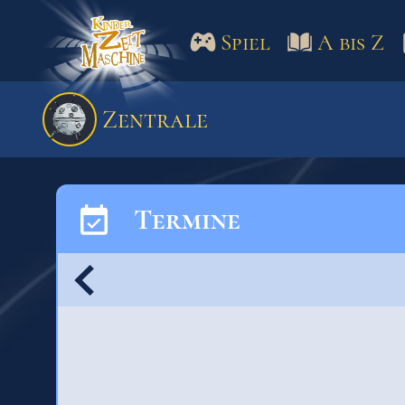
Spiel
A bis Z
Spiel
A bis Z
Termine
Zentrale
Schulm
Termine