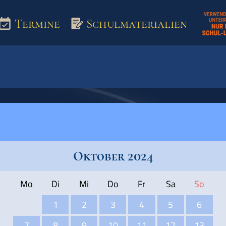
Termine
Schulmaterialien
aterialien
Oktober 2024
Mo
Di
Mi
Do
Fr
Sa
So
1
2
3
4
5
6
7
8
9
10
11
12
13