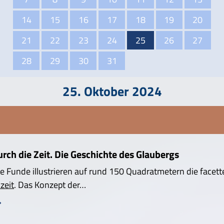
14
15
16
17
18
19
20
21
22
23
24
25
26
27
28
29
30
31
25. Oktober 2024
ch die Zeit. Die Geschichte des Glaubergs
e Funde illustrieren auf rund 150 Quadratmetern die facett
zeit
. Das Konzept der…