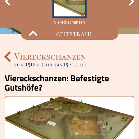
Viereckschanzen
Zeitstrahl
Viereckschanzen
150
15
von
v. Chr. bis
Ereignisse
v. Chr.
Viereckschanzen: Befestigte
Lucys Wissensbox
Gutshöfe?
Karte
Quiz
Memospiel