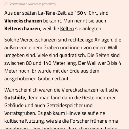
[ ©
Periphrastika
/ Wikimedia, gemeinfrei ]
Aus der späten
La-Tène-Zeit
, ab 150 v. Chr., sind
Viereckschanzen
bekannt. Man nennt sie auch
Keltenschanzen
, weil die
Kelten
sie anlegten.
Solche Viereckschanzen sind rechteckige Anlagen, die
außen von einem Graben und innen von einem Wall
umgeben sind. Viele sind quadratisch. Die Seiten sind
zwischen 80 und 140 Meter lang. Der Wall war 3 bis 4
Meter hoch. Er wurde mit der Erde aus dem
ausgehobenen Graben erbaut.
Wahrscheinlich waren die Viereckschanzen keltische
Gutshöfe
, denn man fand darin die Reste mehrerer
Gebäude und auch Getreidespeicher und
Vorratsgruben. Es gab kaum Hinweise auf eine
kultische Nutzung, wie sie die Forscher früher einmal
annahmen. Drei Tierfiguren, die sich in einem tiefen