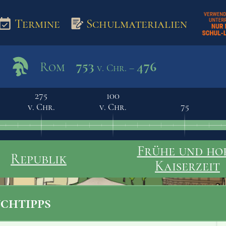
Termine
Schulmaterialien
753
476
Rom
v. Chr. –
aterialien
275
100
v. Chr.
v. Chr.
75
Frühe und ho
Republik
Kaiserzeit
chtipps