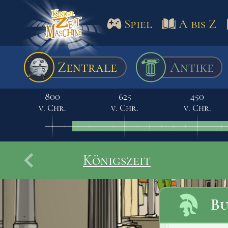
Spiel
A bis Z
Spiel
A bis Z
Termine
Zentrale
Antike
Schulm
800
625
450
v. Chr.
v. Chr.
v. Chr.
Königszeit
Bu