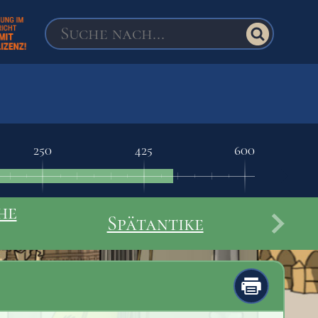
250
425
600
he
Spätantike