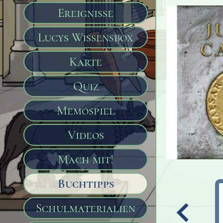
Ereignisse
Lucys Wissensbox
Karte
Quiz
Memospiel
Videos
Mach mit!
Buchtipps
Schulmaterialien