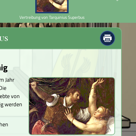
Vertreibung von Tarquinius Superbus
us
nig
Im Jahr
Die
iebte von
nig werden
chen