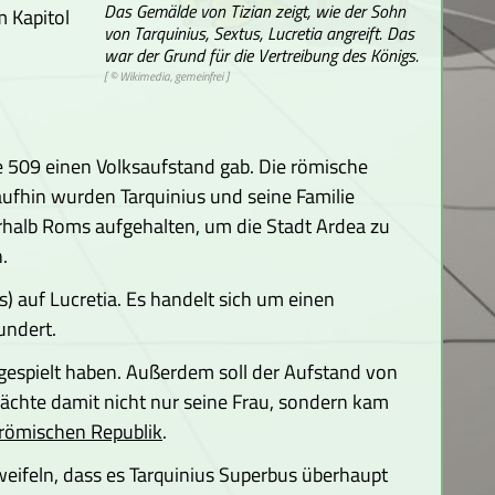
Das Gemälde von Tizian zeigt, wie der Sohn
 Kapitol
von Tarquinius, Sextus, Lucretia angreift. Das
war der Grund für die Vertreibung des Königs.
[ © Wikimedia, gemeinfrei ]
ahre 509 einen Volksaufstand gab. Die römische
aufhin wurden Tarquinius und seine Familie
rhalb Roms aufgehalten, um die Stadt Ardea zu
.
s) auf Lucretia. Es handelt sich um einen
undert.
g gespielt haben. Außerdem soll der Aufstand von
rächte damit nicht nur seine Frau, sondern kam
römischen Republik
.
weifeln, dass es Tarquinius Superbus überhaupt