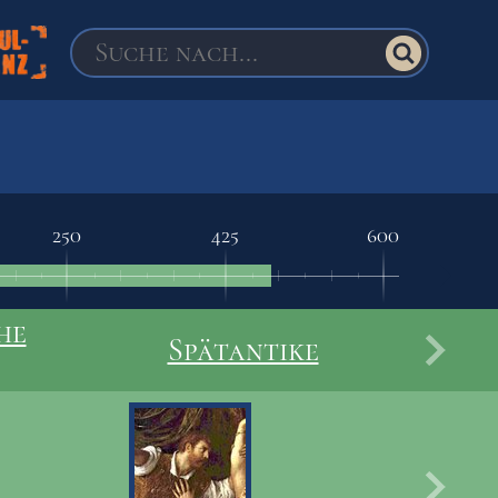
250
425
600
he
Spätantike