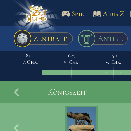
Spiel
A bis Z
Spiel
A bis Z
Termine
Zentrale
Antike
Schulm
800
625
450
v. Chr.
v. Chr.
v. Chr.
Königszeit