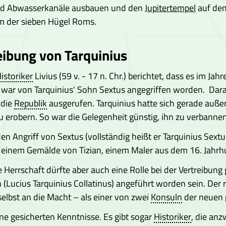
d Abwasserkanäle ausbauen und den
Jupitertempel
auf dem
em der sieben Hügel Roms.
eibung von Tarquinius
istoriker
Livius (59 v. - 17 n. Chr.) berichtet, dass es im J
a war von Tarquinius' Sohn Sextus angegriffen worden. Dar
 die
Republik
ausgerufen. Tarquinius hatte sich gerade auße
u erobern. So war die Gelegenheit günstig, ihn zu verbannen
den Angriff von Sextus (vollständig heißt er Tarquinius Sextu
 einem Gemälde von Tizian, einem Maler aus dem 16. Jahrh
e Herrschaft dürfte aber auch eine Rolle bei der Vertreibun
 (Lucius Tarquinius Collatinus) angeführt worden sein. Der 
selbst an die Macht – als einer von zwei
Konsuln
der neuen
ine gesicherten Kenntnisse. Es gibt sogar
Historiker
, die anz