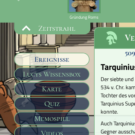
Gründung Roms
Zeitstrahl
Ve
50
Ereignisse
Tarquiniu
Lucys Wissensbox
Der siebte und
534 v. Chr. ka
Karte
Tochter des vor
Quiz
Tarquinius Sup
konnte.
Memospiel
Auch Tarquinius
Gegner ausschal
Videos