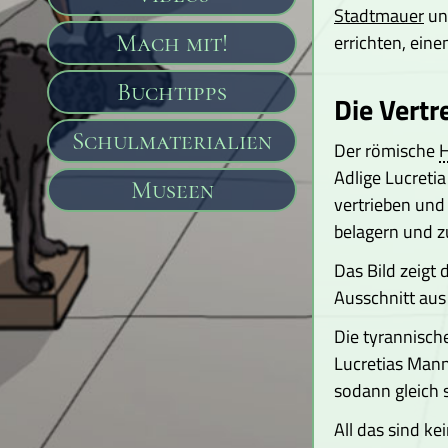
Stadtmauer
un
Mach mit!
errichten, ein
Buchtipps
Die Vertr
Schulmaterialien
Der römische
H
Adlige Lucreti
Museen
vertrieben und
belagern und z
Das Bild zeigt 
Ausschnitt aus
Die tyrannisch
Lucretias Mann
sodann gleich 
All das sind ke