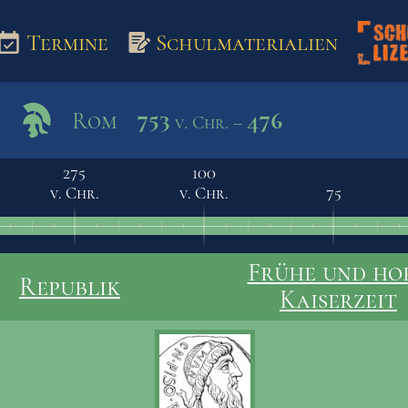
Termine
Schulmaterialien
753
476
Rom
v. Chr. –
aterialien
275
100
v. Chr.
v. Chr.
75
Frühe und ho
Republik
Kaiserzeit