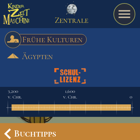
Zentrale
Frühe Kulturen
Ägypten
Spiel
A bis Z
3,200
1,600
v. Chr.
v. Chr.
0
Termine
Schulmaterialien
Buchtipps