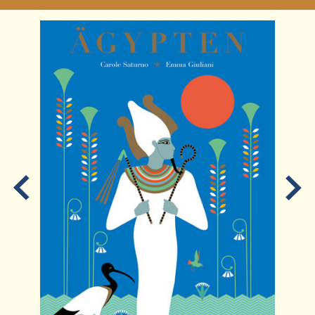
Ereignisse
Lucys Wissensbox
Karte
Quiz
Videos
Memospiel
Mach mit!
Buchtipps
Schulmaterialien