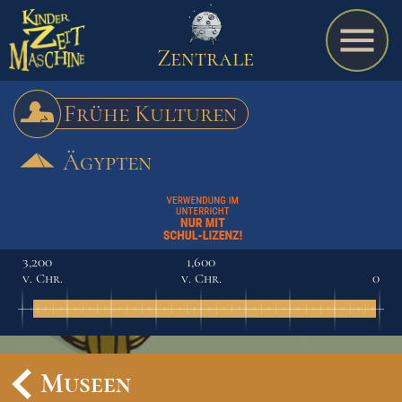
Zentrale
Frühe Kulturen
Ägypten
Spiel
A bis Z
3,200
1,600
v. Chr.
v. Chr.
0
Termine
Schulmaterialien
Museen