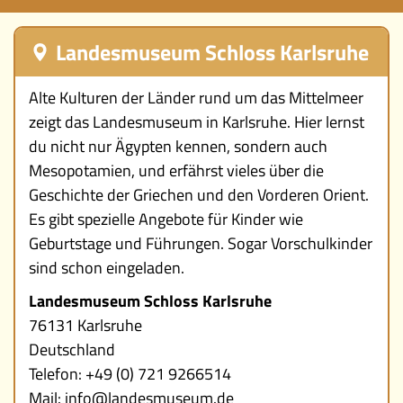
Ereignisse
Landesmuseum Schloss Karlsruhe
Lucys Wissensbox
Alte Kulturen der Länder rund um das Mittelmeer
zeigt das Landesmuseum in Karlsruhe. Hier lernst
Karte
du nicht nur Ägypten kennen, sondern auch
Mesopotamien, und erfährst vieles über die
Quiz
Geschichte der Griechen und den Vorderen Orient.
Videos
Es gibt spezielle Angebote für Kinder wie
Geburtstage und Führungen. Sogar Vorschulkinder
Memospiel
sind schon eingeladen.
Landesmuseum Schloss Karlsruhe
Mach mit!
76131 Karlsruhe
Deutschland
Buchtipps
Telefon: +49 (0) 721 9266514
Schulmaterialien
Mail: info@landesmuseum.de