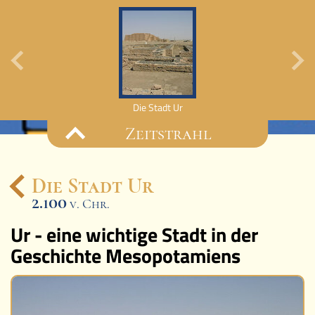
Die Stadt Ur
Köni
Zeitstrahl
Die Stadt Ur
2.100
v. Chr.
Ereignisse
Ur - eine wichtige Stadt in der
Lucys Wissensbox
Geschichte Mesopotamiens
Karte
Quiz