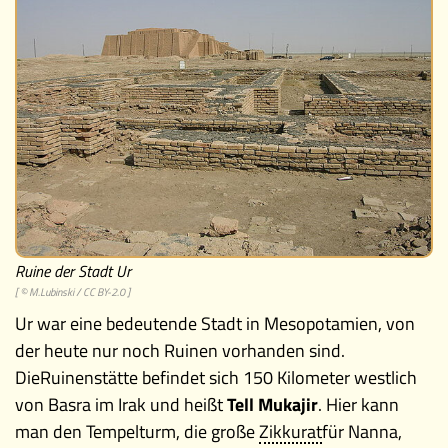
Memospiel
Mach mit!
Buchtipps
Schulmaterialien
Museen
Ruine der Stadt Ur
[ ©
M.Lubinski
/
CC BY-2.0
]
Ur war eine bedeutende Stadt in Mesopotamien, von
der heute nur noch Ruinen vorhanden sind.
Die
Ruinenstätte befindet sich 150 Kilometer westlich
von Basra im Irak und heißt
Tell Mukajir
. Hier kann
man den Tempelturm, die große
Zikkurat
für Nanna,