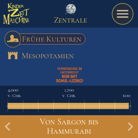
Zentrale
Frühe Kulturen
Mesopotamien
Spiel
A bis Z
4,000
1,700
v. Chr.
v. Chr.
600
Termine
Von Sargon bis
Schulmaterialien
Hammurabi