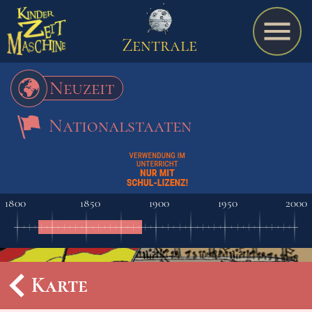
Zentrale
Neuzeit
Nationalstaaten
Spiel
A bis Z
1800
1850
1900
1950
2000
Termine
Karte
Schulmaterialien