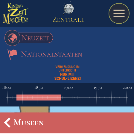
Zentrale
Neuzeit
Nationalstaaten
Spiel
A bis Z
1800
1850
1900
1950
2000
Termine
Museen
Schulmaterialien