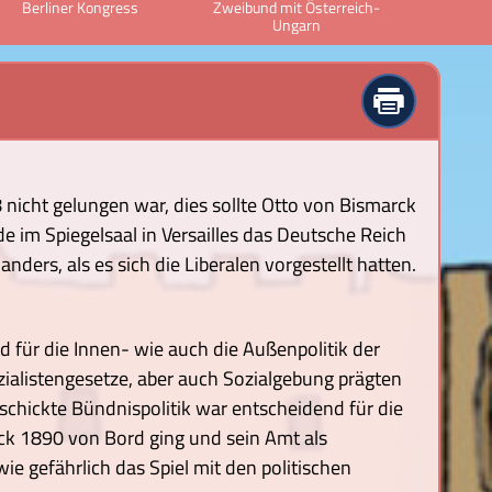
Berliner Kongress
Zweibund mit Österreich-
Dreik
Ungarn
icht gelungen war, dies sollte Otto von Bismarck
e im Spiegelsaal in Versailles das Deutsche Reich
ders, als es sich die Liberalen vorgestellt hatten.
 für die Innen- wie auch die Außenpolitik der
zialistengesetze, aber auch Sozialgebung prägten
eschickte Bündnispolitik war entscheidend für die
rck 1890 von Bord ging und sein Amt als
ie gefährlich das Spiel mit den politischen