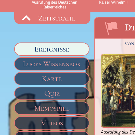
Ausrufung des Deutschen
Kaiser Wilhelm I.
Kaiserreiches
Zeitstrahl
Dt
vo
Ereignisse
Lucys Wissensbox
Karte
Quiz
Memospiel
Videos
Ausrufung des De