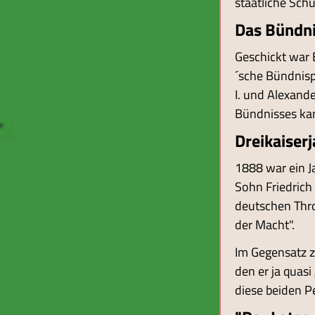
staatliche Schu
Das Bündn
Geschickt war 
´sche Bündnisp
I. und Alexand
Bündnisses ka
Dreikaiserj
1888 war ein Ja
Sohn Friedrich 
deutschen Thro
der Macht".
Im Gegensatz z
den er ja quas
diese beiden P