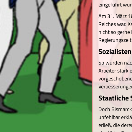
eingeführt wurd
Am 31. März 18
Reiches war. K
nicht so gerne 
Regierungszeit
Sozialiste
So wurden nach
Arbeiter stark 
vorgeschobenen
Verbesserungen
Staatliche 
Doch Bismarck g
unfehlbar erklä
erließ, die der