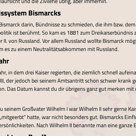
laufsicht und die Zivilehe übrig, aber immerhin.
issystem Bismarcks
Bismarck darin, Bündnisse zu schmieden, die ihm bzw. dem
olitik ist berühmt. So kam es 1881 zum Dreikaiserbündnis z
er II. von Russland. Vor allem Russland wollte Bismarck mög
m es zu einem Neutralitätsabkommen mit Russland.
ahr
hr, in dem drei Kaiser regierten, die ziemlich schnell aufeina
III, der jedoch bei seinem Amtsantritt schon schwer krank g
n. Das Datum kannst du dir übrigens ganz gut merken mit d
u seinem Großvater Wilhelm I war Wilhelm II sehr gerne Kai
i „mitgeerbt“ hatte, war nicht besonders gut. Bismarcks Ein
ersönlichkeiten. Nach Wilhelm II benannte man eine ganze 