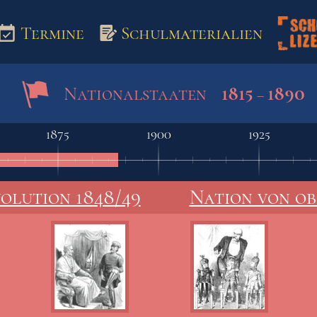
Termine
Schulmaterialien
1815
1890
Nationalstaaten
–
aterialien
1875
1900
1925
olution 1848/49
Nation von ob