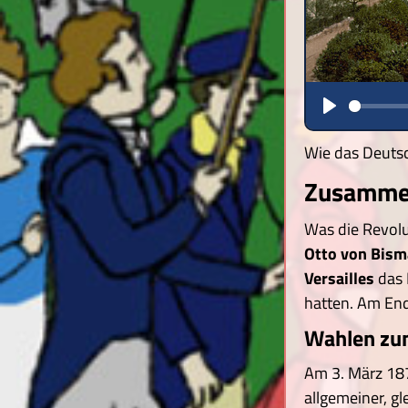
Play
Wie das Deuts
Zusammen
Was die Revolu
Otto von Bism
Versailles
das 
hatten. Am End
Wahlen zum
Am 3. März 187
allgemeiner, g