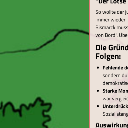
"Der Lotse
So wollte der j
immer wieder T
Bismarck musste
von Bord“. Übe
Die Gründ
Folgen:
Fehlende d
sondern dur
demokratis
Starke Mon
war verglei
Unterdrück
Sozialiste
Auswirkung