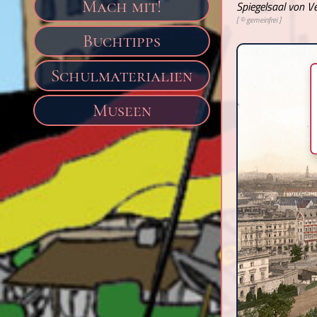
Mach mit!
Spiegelsaal von Ver
[ © gemeinfrei ]
Buchtipps
Schulmaterialien
Museen