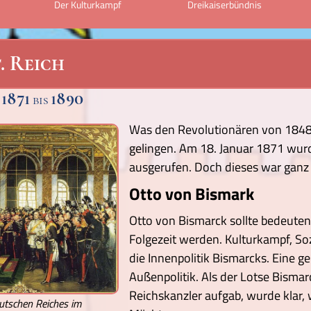
Der Kulturkampf
Dreikaiserbündnis
. Reich
1871
1890
n
bis
Was den Revolutionären von 1848 n
gelingen. Am 18. Januar 1871 wurd
ausgerufen. Doch dieses war ganz an
Otto von Bismark
Otto von Bismarck sollte bedeutend
Folgezeit werden. Kulturkampf, So
die Innenpolitik Bismarcks. Eine g
Außenpolitik. Als der Lotse Bisma
Reichskanzler aufgab, wurde klar, w
utschen Reiches im