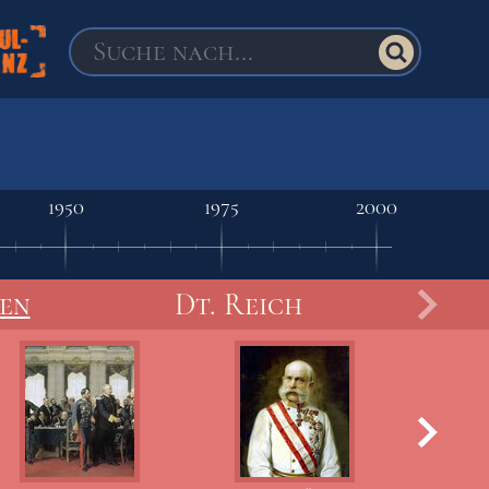
1950
1975
2000
en
Dt. Reich