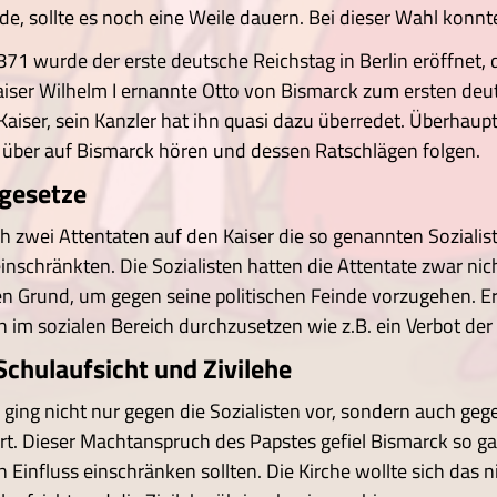
e, sollte es noch eine Weile dauern. Bei dieser Wahl konnt
71 wurde der erste deutsche Reichstag in Berlin eröffnet, 
aiser Wilhelm I ernannte Otto von Bismarck zum ersten deut
Kaiser, sein Kanzler hat ihn quasi dazu überredet. Überhaupt
 über auf Bismarck hören und dessen Ratschlägen folgen.
ngesetze
 zwei Attentaten auf den Kaiser die so genannten Sozialist
einschränkten. Die Sozialisten hatten die Attentate zwar nic
 Grund, um gegen seine politischen Feinde vorzugehen. Er se
 im sozialen Bereich durchzusetzen wie z.B. ein Verbot der 
Schulaufsicht und Zivilehe
ing nicht nur gegen die Sozialisten vor, sondern auch gegen
rt. Dieser Machtanspruch des Papstes gefiel Bismarck so gar
en Einfluss einschränken sollten. Die Kirche wollte sich das 