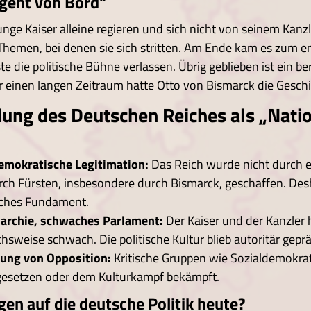
 geht von Bord"
unge Kaiser alleine regieren und sich nicht von seinem Kanzle
hemen, bei denen sie sich stritten. Am Ende kam es zum e
 die politische Bühne verlassen. Übrig geblieben ist ein ber
r einen langen Zeitraum hatte Otto von Bismarck die Gesch
ung des Deutschen Reiches als „Natio
emokratische Legitimation:
Das Reich wurde nicht durch 
ch Fürsten, insbesondere durch Bismarck, geschaffen. Desh
ches Fundament.
archie, schwaches Parlament:
Der Kaiser und der Kanzler 
chsweise schwach. Die politische Kultur blieb autoritär geprä
ung von Opposition:
Kritische Gruppen wie Sozialdemokra
ngesetzen oder dem Kulturkampf bekämpft.
en auf die deutsche Politik heute?