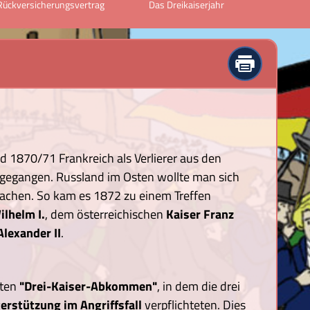
Rückversicherungsvertrag
Das Dreikaiserjahr
Regierungs
Wi
 1870/71 Frankreich als Verlierer aus den
gegangen. Russland im Osten wollte man sich
machen. So kam es 1872 zu einem Treffen
ilhelm I.
, dem österreichischen
Kaiser Franz
Alexander II
.
nten
"Drei-Kaiser-Abkommen"
, in dem die drei
erstützung im Angriffsfall
verpflichteten. Dies