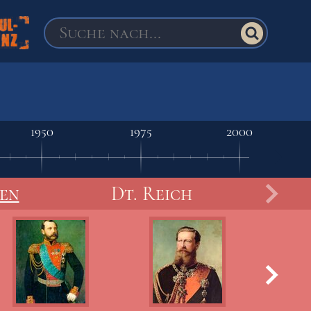
1950
1975
2000
en
Dt. Reich