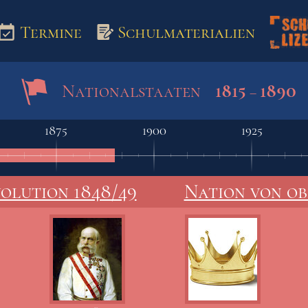
Termine
Schulmaterialien
1815
1890
Nationalstaaten
–
aterialien
1875
1900
1925
olution 1848/49
Nation von ob