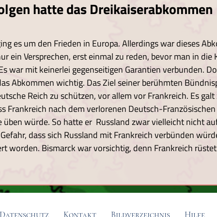
olgen hatte das Dreikaiserabkommen
e ging es um den Frieden in Europa. Allerdings war dieses 
ur ein Versprechen, erst einmal zu reden, bevor man in die 
Es war mit keinerlei gegenseitigen Garantien verbunden. Do
as Abkommen wichtig. Das Ziel seiner berühmten Bündnispo
eutsche Reich zu schützen, vor allem vor Frankreich. Es galt
ss Frankreich nach dem verlorenen Deutsch-Französischen 
üben würde. So hatte er Russland zwar vielleicht nicht auf
e Gefahr, dass sich Russland mit Frankreich verbünden würde
ert worden. Bismarck war vorsichtig, denn Frankreich rüste
Datenschutz
Kontakt
Bildverzeichnis
Hilfe