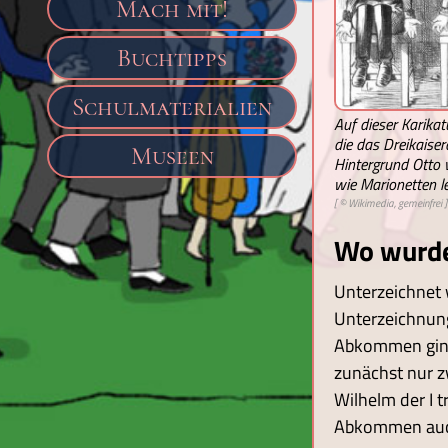
Mach mit!
Buchtipps
Schulmaterialien
Auf dieser Karikatu
die das Dreikais
Museen
Hintergrund Otto v
wie Marionetten le
[ © Wikimedia, gemeinfrei ]
Wo wurde
Unterzeichnet
Unterzeichnung
Abkommen ging
zunächst nur z
Wilhelm der I 
Abkommen auch 