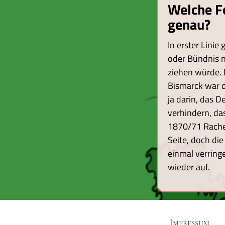
Welche F
genau?
In erster Lini
oder Bündnis n
ziehen würde. 
Bismarck war d
ja darin, das D
verhindern, da
1870/71 Rache 
Seite, doch di
einmal verring
wieder auf.
Impressum