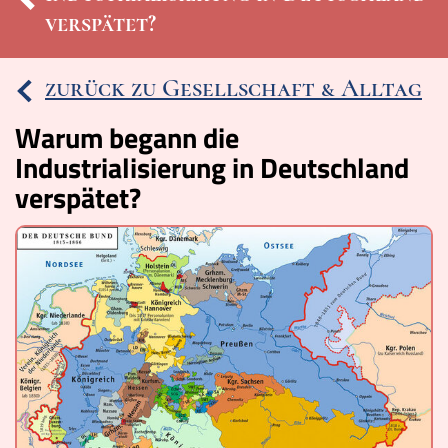
verspätet?
Ereignisse
Lucys Wissensbox
zurück zu Gesellschaft & Alltag
Karte
Warum begann die
Industrialisierung in Deutschland
Quiz
verspätet?
Memospiel
Videos
Mach mit!
Buchtipps
Schulmaterialien