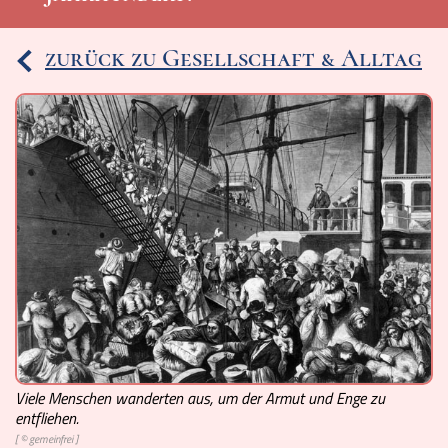
Ereignisse
zurück zu Gesellschaft & Alltag
Lucys Wissensbox
Karte
Quiz
Memospiel
Videos
Mach mit!
Buchtipps
Viele Menschen wanderten aus, um der Armut und Enge zu
entfliehen.
Schulmaterialien
[ © gemeinfrei ]