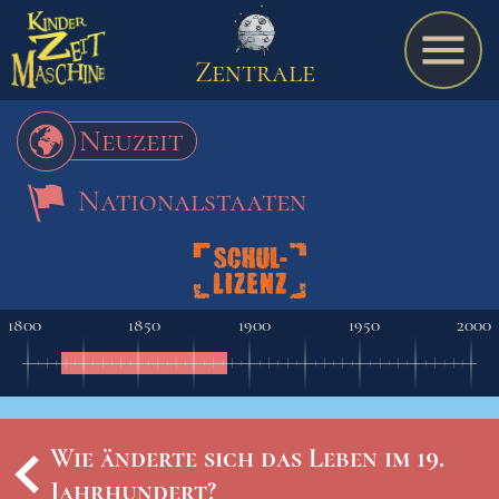
Zentrale
Neuzeit
Nationalstaaten
Spiel
A bis Z
1800
1850
1900
1950
2000
Termine
Wie änderte sich das Leben im 19.
Schulmaterialien
Jahrhundert?