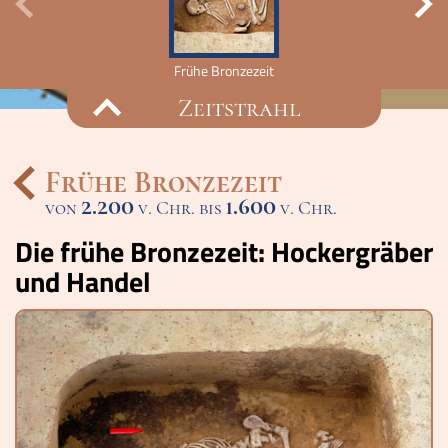
Frühe Bronzezeit
Zeitstrahl
Frühe Bronzezeit
2.200
1.600
von
v. Chr. bis
Ereignisse
v. Chr.
Die frühe Bronzezeit: Hockergräber
Lucys Wissensbox
und Handel
Karte
Quiz
Memospiel