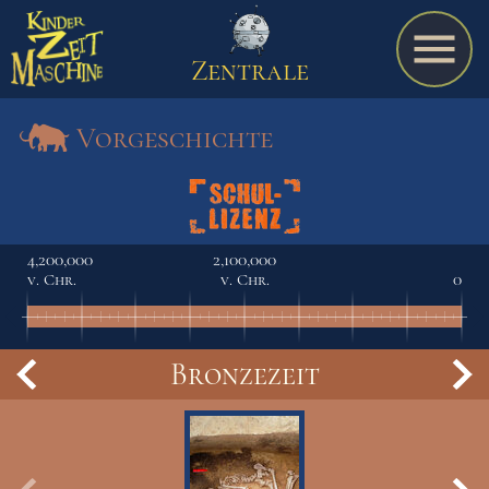
Zentrale
Vorgeschichte
Spiel
4,200,000
2,100,000
v. Chr.
v. Chr.
0
A bis Z
Bronzezeit
Termine
Schulmaterialien