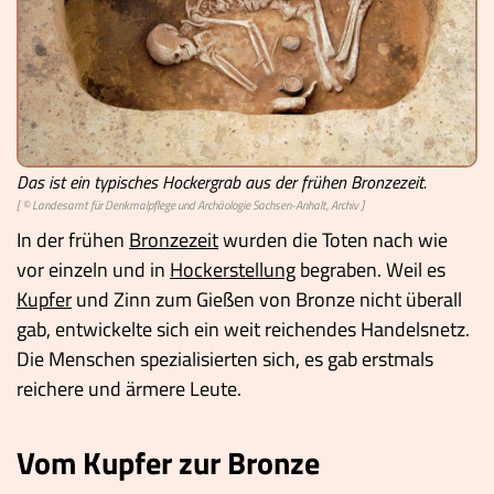
Videos
Mach mit!
Buchtipps
Schulmaterialien
Das ist ein typisches Hockergrab aus der frühen Bronzezeit.
[ © Landesamt für Denkmalpflege und Archäologie Sachsen-Anhalt, Archiv ]
Museen
In der frühen
Bronzezeit
wurden die Toten nach wie
vor einzeln und in
Hockerstellung
begraben. Weil es
Kupfer
und Zinn zum Gießen von Bronze nicht überall
gab, entwickelte sich ein weit reichendes Handelsnetz.
Die Menschen spezialisierten sich, es gab erstmals
reichere und ärmere Leute.
Vom Kupfer zur Bronze